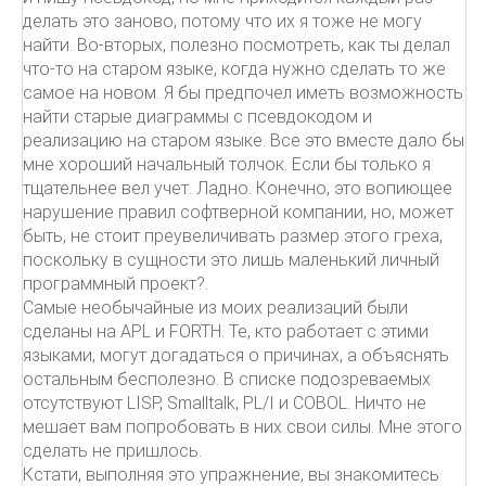
делать это заново, потому что их я тоже не могу
найти. Во-вторых, полезно посмотреть, как ты делал
что-то на старом языке, когда нужно сделать то же
самое на новом. Я бы предпочел иметь возможность
найти старые диаграммы с псевдокодом и
реализацию на старом языке. Все это вместе дало бы
мне хороший начальный толчок. Если бы только я
тщательнее вел учет. Ладно. Конечно, это вопиющее
нарушение правил софтверной компании, но, может
быть, не стоит преувеличивать размер этого греха,
поскольку в сущности это лишь маленький личный
программный проект?.
Самые необычайные из моих реализаций были
сделаны на APL и FORTH. Те, кто работает с этими
языками, могут догадаться о причинах, а объяснять
остальным бесполезно. В списке подозреваемых
отсутствуют LISP, Smalltalk, PL/I и COBOL. Ничто не
мешает вам попробовать в них свои силы. Мне этого
сделать не пришлось.
Кстати, выполняя это упражнение, вы знакомитесь