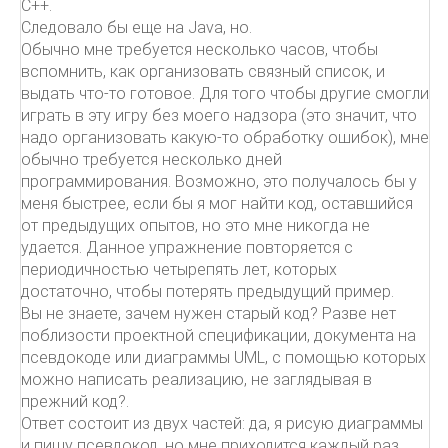
C++.
Следовало бы еще на Java, но.
Обычно мне требуется несколько часов, чтобы
вспомнить, как организовать связный список, и
выдать что-то готовое. Для того чтобы другие смогли
играть в эту игру без моего надзора (это значит, что
надо организовать какую-то обработку ошибок), мне
обычно требуется несколько дней
программирования. Возможно, это получалось бы у
меня быстрее, если бы я мог найти код, оставшийся
от предыдущих опытов, но это мне никогда не
удается. Данное упражнение повторяется с
периодичностью четырепять лет, которых
достаточно, чтобы потерять предыдущий пример.
Вы не знаете, зачем нужен старый код? Разве нет
поблизости проектной спецификации, документа на
псевдокоде или диаграммы UML, с помощью которых
можно написать реализацию, не заглядывая в
прежний код?.
Ответ состоит из двух частей: да, я рисую диаграммы
и пишу псевдокод, но мне приходится каждый раз