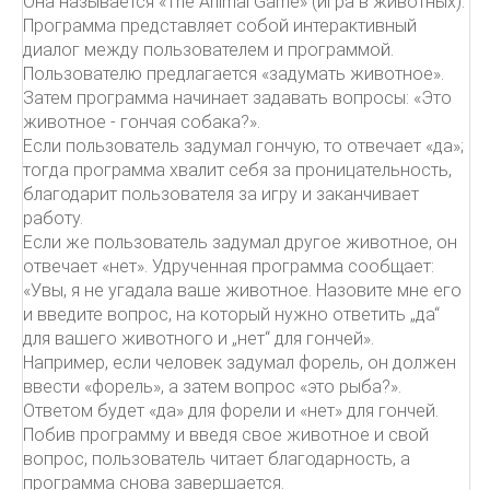
Она называется «The Animal Game» (игра в животных).
Программа представляет собой интерактивный
диалог между пользователем и программой.
Пользователю предлагается «задумать животное».
Затем программа начинает задавать вопросы: «Это
животное - гончая собака?».
Если пользователь задумал гончую, то отвечает «да»;
тогда программа хвалит себя за проницательность,
благодарит пользователя за игру и заканчивает
работу.
Если же пользователь задумал другое животное, он
отвечает «нет». Удрученная программа сообщает:
«Увы, я не угадала ваше животное. Назовите мне его
и введите вопрос, на который нужно ответить „да“
для вашего животного и „нет“ для гончей».
Например, если человек задумал форель, он должен
ввести «форель», а затем вопрос «это рыба?».
Ответом будет «да» для форели и «нет» для гончей.
Побив программу и введя свое животное и свой
вопрос, пользователь читает благодарность, а
программа снова завершается.