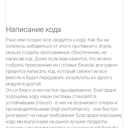
Как писать письма
Чёрная книга менеджера
УПРАВЛЕНИЕ ПРОЕКТАМИ.
Написание кода
Рано или поздно все сводится к коду. Как бы ни
ITIL
хотелось избавиться от этого противного этапа,
нельзя создать программное обеспечение, не
ПОДДЕРЖКА УСЛУГ
написав код. Даже если вам кажется, что можно
собрать приложение из готовых блоков, все равно
От центра затрат к центру прибыльности
придется написать код, который свяжет их все
Овладевая ITIL
вместе и будет передавать результаты из одного
модуля в другой.
Это и благо и несчастье одновременно. Благодаря
хорошему коду наши системы становятся
устойчивыми (robust) - в них не возникают отказы и
производительными (high-performance) - они быстро
реагируют на наши требования. Благодаря хорошему
коду мы выпускаем на рынок лучшие продукты,
дающие нам преимущество в конкурентной борьбе.