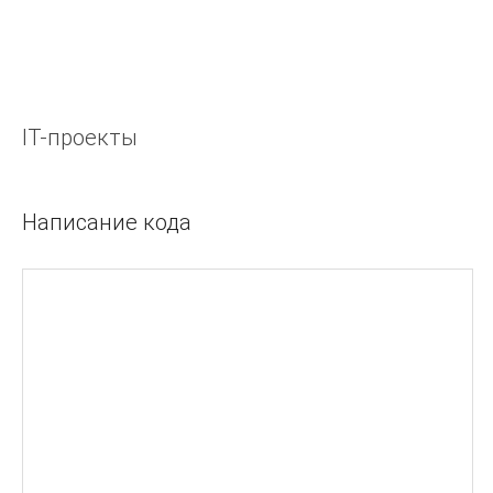
требованиями.
ТЕХНОЛОГИЯ РАЗРАБОТКИ ПРОГРАММНОГО
ОБЕСПЕЧЕНИЯ
Современные методы описания функциональных
требований к системам.
IT-проекты
ОБЩЕЕ УПРАВЛЕНИЕ ПРОЕКТАМИ
Написание кода
КАРЬЕРА
ОБЩЕНИЕ
Деньги
Делегирование Принятие решений Отчеты
Собеседования Рекрутинг
ЛИДЕРСТВО
Совещания
Публичные выступления