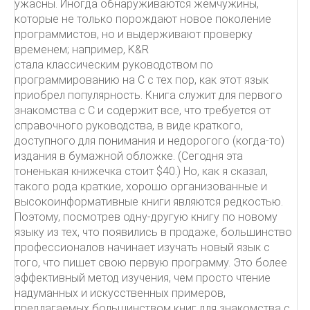
ужасны. Иногда обнаруживаются жемчужины,
которые не только порождают новое поколение
программистов, но и выдерживают проверку
временем; например, K&R
стала классическим руководством по
программированию на C с тех пор, как этот язык
приобрел популярность. Книга служит для первого
знакомства с C и содержит все, что требуется от
справочного руководства, в виде краткого,
доступного для понимания и недорогого (когда-то)
издания в бумажной обложке. (Сегодня эта
тоненькая книжечка стоит $40.) Но, как я сказал,
такого рода краткие, хорошо организованные и
высокоинформативные книги являются редкостью.
Поэтому, посмотрев одну-другую книгу по новому
языку из тех, что появились в продаже, большинство
профессионалов начинает изучать новый язык с
того, что пишет свою первую программу. Это более
эффективный метод изучения, чем просто чтение
надуманных и искусственных примеров,
предлагаемых большинством книг для знакомства с