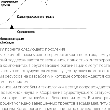
ния проекта следующего поколения.
, каким образом можно переместиться в верхнюю, темную
рый поддерживается совершенной, полностью интегриров
на компонентах. Преуспевающие организации смогут пост
 частью конструируются из уже существующих компоненто
ми ресурсов на разработку и которые сопровождаются к
еменных систем.
 к новым способам и технологиям всегда сопровождаетс
 возможной неудачи. Сохранение существующего статус-к
чно признается наиболее безопасным путем. В индустрии 
роцент успешно завершенных проектов весьма мал, путь с
опасным. Когда организация решается на осуществление п