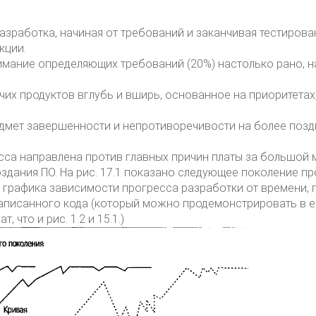
азработка, начиная от требований и заканчивая тестирова
кции.
мание определяющих требований (20%) настолько рано, н
их продуктов вглубь и вширь, основанное на приоритетах
едмет завершенности и непротиворечивости на более поз
са направлена против главных причин платы за большой 
здания ПО. На рис. 17.1 показано следующее поколение п
графика зависимости прогресса разработки от времени, 
написанного кода (который можно продемонстрировать в е
 что и рис. 1.2 и 15.1.)