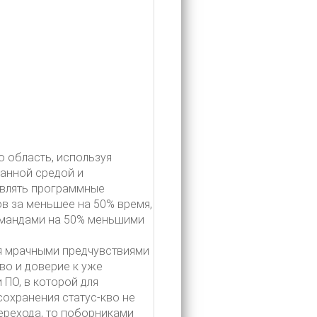
 область, используя
анной средой и
авлять программные
в за меньшее на 50% время,
омандами на 50% меньшими
я мрачными предчувствиями
во и доверие к уже
ПО, в которой для
охранения статус-кво не
ерехода, то поборниками