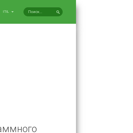
ITIL
раммного