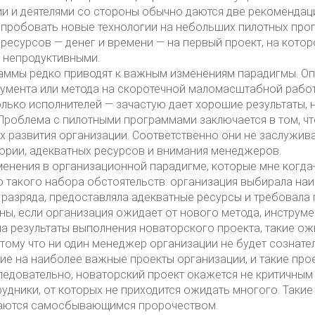
ии и деятелями со стороны обычно даются две рекомендац
опробовать новые технологии на небольших пилотных прог
ресурсов — денег и времени — на первый проект, на котор
 непродуктивными.
аммы редко приводят к важным изменениям парадигмы. О
умента или метода на скоротечной маломасштабной работ
лько исполнителей — зачастую дает хорошие результаты, 
Проблема с пилотными программами заключается в том, что
ях развития организации. Соответственно они не заслужи
ории, адекватных ресурсов и внимания менеджеров.
енения в организационной парадигме, которые мне когда-
 такого набора обстоятельств: организация выбирала наи
 разряда, предоставляла адекватные ресурсы и требовала
оны, если организация ожидает от нового метода, инструме
на результаты выполнения новаторского проекта, такие о
тому что ни один менеджер организации не будет сознате
е на наиболее важные проекты организации, и такие прое
ледовательно, новаторский проект окажется не критичным
удники, от которых не приходится ожидать многого. Такие
аются самосбывающимся пророчеством.