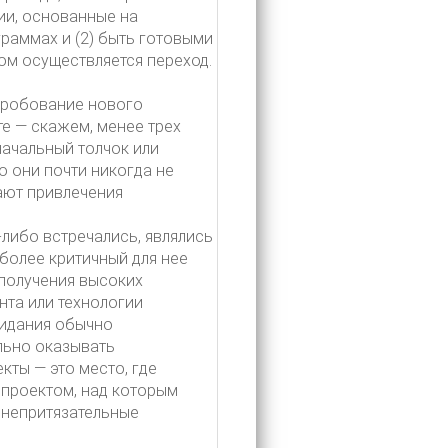
ии, основанные на
раммах и (2) быть готовыми
ом осуществляется переход.
пробование нового
е — скажем, менее трех
начальный толчок или
 они почти никогда не
вают привлечения
либо встречались, являлись
более критичный для нее
 получения высоких
нта или технологии
жидания обычно
льно оказывать
кты — это место, где
 проектом, над которым
 непритязательные