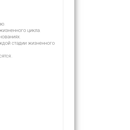
ию.
жизненного цикла.
нованиях.
ждой стадии жизненного
ятся:.