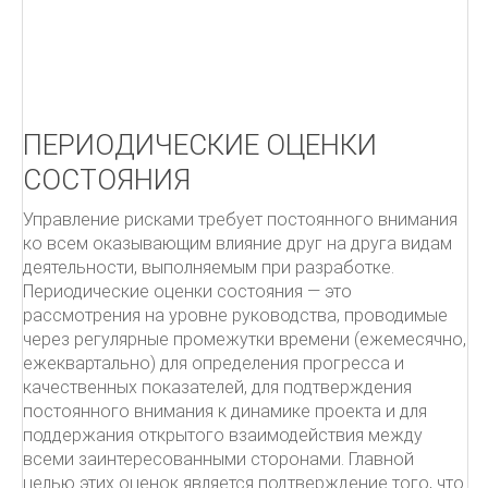
Как писать письма
Чёрная книга менеджера
УПРАВЛЕНИЕ ПРОЕКТАМИ.
ПЕРИОДИЧЕСКИЕ ОЦЕНКИ
ITIL
СОСТОЯНИЯ
ПОДДЕРЖКА УСЛУГ
Управление рисками требует постоянного внимания
ко всем оказывающим влияние друг на друга видам
От центра затрат к центру прибыльности
деятельности, выполняемым при разработке.
Овладевая ITIL
Периодические оценки состояния — это
рассмотрения на уровне руководства, проводимые
через регулярные промежутки времени (ежемесячно,
ежеквартально) для определения прогресса и
качественных показателей, для подтверждения
постоянного внимания к динамике проекта и для
поддержания открытого взаимодействия между
всеми заинтересованными сторонами. Главной
целью этих оценок является подтверждение того, что