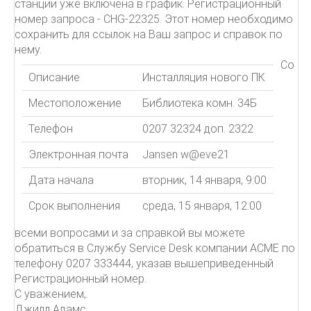
станции уже включена в график. Регистрационный
номер запроса - CHG-22325. Этот номер необходимо
сохранить для ссылок на Ваш запрос и справок по
нему.
Со
Описание
Инсталляция нового ПК
Местоположение
Библиотека комн. 34Б
Телефон
0207 32324 доп. 2322
Электронная почта
Jansen w@eve21
Дата начала
вторник, 14 января, 9:00
Срок выполнения
среда, 15 января, 12:00
всеми вопросами и за справкой вы можете
обратиться в Службу Service Desk компании ACME по
телефону 0207 333444, указав вышеприведенный
Регистрационный номер.
С уважением,.
Джилл Адамс.