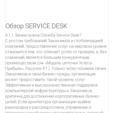
Как писать письма
Чёрная книга менеджера
УПРАВЛЕНИЕ ПРОЕКТАМИ.
Обзор SERVICE DESK
4.1.1 Зачем нужна Служба Service Desk?.
ITIL
С ростом требований Заказчиков и глобализацией
компаний, предоставление услуг на мировом уровне
ПОДДЕРЖКА УСЛУГ
становится тем, что отличает успех от провала, и, без
сомнений, является большим конкурентным
От центра затрат к центру прибыльности
преимуществом (см. «Модель цепочки Услуга-
Овладевая ITIL
Прибыль», Рисунок 4.1.). Только четко понимая своих
Заказчиков и свои бизнес-нужды, организация
может предоставить такой уровень услуг.
Эффективная и высококачественная поддержка
компьютерной инфраструктуры и Заказчиков
критична для достижения корпоративных бизнес-
целей. Если архитектура организации крайне
разнородна и рассредоточена, управление и
поддержка такой среды становится очень дорогой,