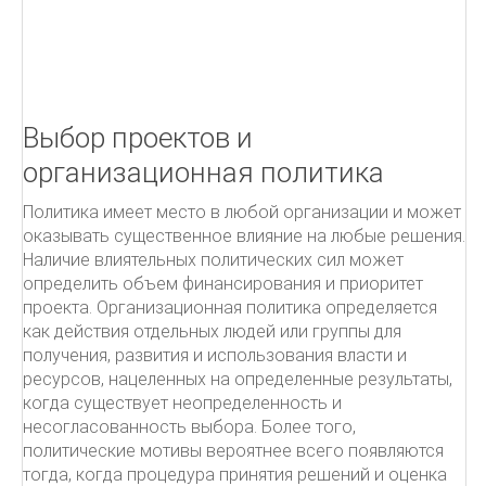
Как писать письма
Чёрная книга менеджера
УПРАВЛЕНИЕ ПРОЕКТАМИ.
Выбор проектов и
ITIL
организационная политика
Политика имеет место в любой организации и может
ПОДДЕРЖКА УСЛУГ
оказывать существенное влияние на любые решения.
От центра затрат к центру прибыльности
Наличие влиятельных политических сил может
определить объем финансирования и приоритет
Овладевая ITIL
проекта. Организационная политика определяется
как действия отдельных людей или группы для
получения, развития и использования власти и
ресурсов, нацеленных на определенные результаты,
когда существует неопределенность и
несогласованность выбора. Более того,
политические мотивы вероятнее всего появляются
тогда, когда процедура принятия решений и оценка