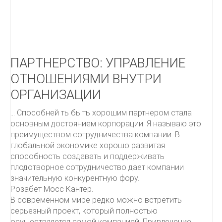
Как писать письма
Чёрная книга менеджера
УПРАВЛЕНИЕ ПРОЕКТАМИ.
ПАРТНЕРСТВО: УПРАВЛЕНИЕ
ITIL
ОТНОШЕНИЯМИ ВНУТРИ
ОРГАНИЗАЦИИ
ПОДДЕРЖКА УСЛУГ
... Способней ть бь ть хорошим партнером стала
От центра затрат к центру прибыльности
основным достоянием корпорации. Я называю это
Овладевая ITIL
преимуществом сотрудничества компании. В
глобальной экономике хорошо развитая
способность создавать и поддерживать
плодотворное сотрудничество дает компании
значительную конкурентную фору.
Розабет Мосс Кантер.
В современном мире редко можно встретить
серьезный проект, который полностью
осуществляется самой компанией. Привлечение