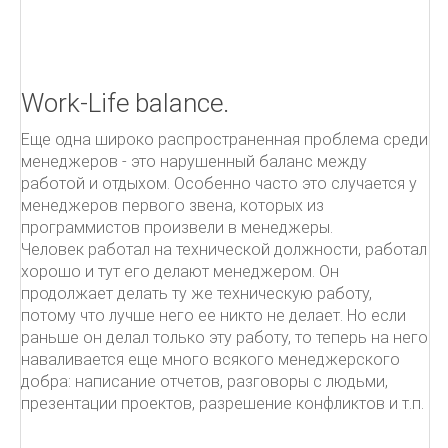
Как писать письма
Чёрная книга менеджера
УПРАВЛЕНИЕ ПРОЕКТАМИ.
Work-Life balance.
Еще одна широко распространенная проблема среди
ITIL
менеджеров - это нарушенный баланс между
работой и отдыхом. Особенно часто это случается у
ПОДДЕРЖКА УСЛУГ
менеджеров первого звена, которых из
программистов произвели в менеджеры.
От центра затрат к центру прибыльности
Человек работал на технической должности, работал
Овладевая ITIL
хорошо и тут его делают менеджером. Он
продолжает делать ту же техническую работу,
потому что лучше него ее никто не делает. Но если
раньше он делал только эту работу, то теперь на него
наваливается еще много всякого менеджерского
добра: написание отчетов, разговоры с людьми,
презентации проектов, разрешение конфликтов и т.п.