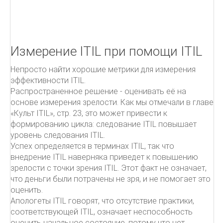
Как писать письма
Чёрная книга менеджера
УПРАВЛЕНИЕ ПРОЕКТАМИ.
Измерение ITIL при помощи ITIL
Непросто найти хорошие метрики для измерения
ITIL
эффективности ITIL.
Распространенное решение - оценивать её на
ПОДДЕРЖКА УСЛУГ
основе измерения зрелости. Как мы отмечали в главе
«Культ ITIL», стр. 23, это может привести к
От центра затрат к центру прибыльности
формированию цикла: следование ITIL повышает
Овладевая ITIL
уровень следования ITIL.
Успех определяется в терминах ITIL, так что
внедрение ITIL наверняка приведет к повышению
зрелости с точки зрения ITIL. Этот факт не означает,
что деньги были потрачены не зря, и не помогает это
оценить.
Апологеты ITIL говорят, что отсутствие практики,
соответствующей ITIL, означает неспособность
оценить начальное состояние, потому что нет