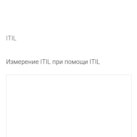
требованиями.
ТЕХНОЛОГИЯ РАЗРАБОТКИ ПРОГРАММНОГО
ОБЕСПЕЧЕНИЯ
Современные методы описания функциональных
требований к системам.
ITIL
ОБЩЕЕ УПРАВЛЕНИЕ ПРОЕКТАМИ
Измерение ITIL при помощи ITIL
КАРЬЕРА
ОБЩЕНИЕ
Деньги
Делегирование Принятие решений Отчеты
Собеседования Рекрутинг
ЛИДЕРСТВО
Совещания
Публичные выступления