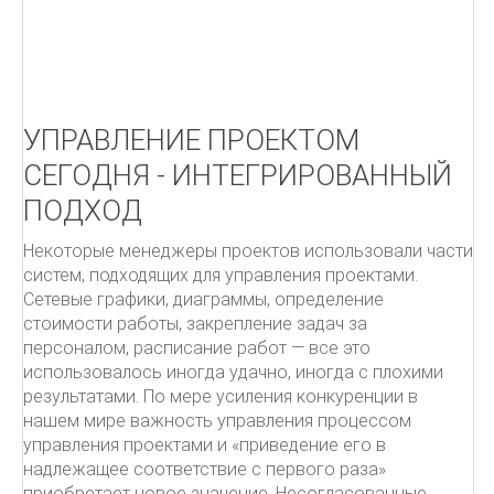
Как писать письма
Чёрная книга менеджера
УПРАВЛЕНИЕ ПРОЕКТАМИ.
УПРАВЛЕНИЕ ПРОЕКТОМ
ITIL
СЕГОДНЯ - ИНТЕГРИРОВАННЫЙ
ПОДХОД
ПОДДЕРЖКА УСЛУГ
Некоторые менеджеры проектов использовали части
От центра затрат к центру прибыльности
систем, подходящих для управления проектами.
Овладевая ITIL
Сетевые графики, диаграммы, определение
стоимости работы, закрепление задач за
персоналом, расписание работ — все это
использовалось иногда удачно, иногда с плохими
результатами. По мере усиления конкуренции в
нашем мире важность управления процессом
управления проектами и «приведение его в
надлежащее соответствие с первого раза»
приобретает новое значение. Несогласованные