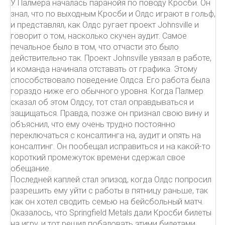
У Палмера началась паранойя по поводу Кросби. Он
знал, что по выходным Кросби и Олдс играют в гольф,
и представлял, как Олдс ругает проект Johnsville и
говорит о том, насколько скучен аудит. Самое
печальное было в том, что отчасти это было
действительно так. Проект Johnsville увязал в работе,
и команда начинала отставать от графика. Этому
способствовало поведение Олдса. Его работа была
гораздо ниже его обычного уровня. Когда Палмер
сказал об этом Олдсу, тот стал оправдываться и
защищаться. Правда, позже он признал свою вину и
объяснил, что ему очень трудно постоянно
переключаться с консалтинга на, аудит и опять на
консалтинг. Он пообещал исправиться и на какой-то
короткий промежуток времени сдержал свое
обещание.
Последней каплей стал эпизод, когда Олдс попросил
разрешить ему уйти с работы в пятницу раньше, так
как он хотел сводить семью на бейсбольный матч.
Оказалось, что Springfield Metals дали Кросби билеты
на игру, и тот решил побаловать этими билетами