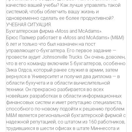
качество вашей учебы? Как лучше управлять такой
системой, чтобы облегчить вашу жизнь и
одновременно сделать ее более продуктивной?.
УЧЕБНАЯ СИТУАЦИЯ.
Бухгалтерская фирма «Moss and McAdams».
Брюс Палмер работает в «Moss and McAdams» (М&М)
6 лет и только что был назначен на пост
управляющего-бухгалтера. Его первое задание —
провести аудит Johnsonville Trucks. Он очень доволен,
что в его команду включили 5 бухгалтеров, особенно
Зика Олдса, который ранее служил в армии, затем
вернулся в Университет и получил два диплома — в
области бухучета и в области вычислительной
техники. Он прекрасно разбирается во всех
новейших разработках в области информационных
финансовых систем и имет репутацию специалиста,
способного по-новому подойти к решению проблем.
М&М является региональной бухгалтерской фирмой с
надежной репутацией, со штатом из 160 работников,
трудившихся в шести офисах в штате Миннесота и