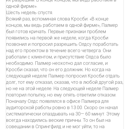
одной фирме».
Шесть недель спустя.
Всякий раз, вспоминая слова Кросби: «В конце
концов, мы ведь работаем в одной фирме», Палмер
был готов кричать. Первые признаки проблем
появились на первой же неделе, когда Кросби
позвонил и попросил разрешить Олдсу поработать
над его проектом в течение всего четверга. Они
работали с клиентом, и присутствие Олдса было
необходимо. Палмер неохотно дал согласие, и
Кросби сказал, что он его должник. Но когда на
следующей неделе Палмер попросил Кросби отдать
долг, тот ему отказал, сказав, что в любой другой раз,
но не на этой неделе. На следующей неделе Палмер
повторил попытку, но ему опять ответили отказом.
Поначалу Олдс появлялся в офисе Палмера для
аудиторской работы ровно в 13.00. Скоро он начал
систематически опаздывать на 30— 60 минут. Этому
всегда находились веские причны. То он был на
совещании в Спрингфилд и не мог уйти, то на