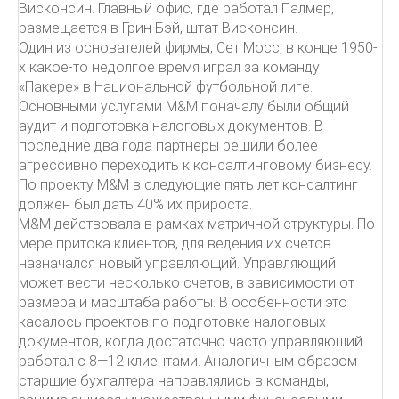
Висконсин. Главный офис, где работал Палмер,
размещается в Грин Бэй, штат Висконсин.
Один из основателей фирмы, Сет Мосс, в конце 1950-
х какое-то недолгое время играл за команду
«Пакере» в Национальной футбольной лиге.
Основными услугами М&М поначалу были общий
аудит и подготовка налоговых документов. В
последние два года партнеры решили более
агрессивно переходить к консалтинговому бизнесу.
По проекту М&М в следующие пять лет консалтинг
должен был дать 40% их прироста.
М&М действовала в рамках матричной структуры. По
мере притока клиентов, для ведения их счетов
назначался новый управляющий. Управляющий
может вести несколько счетов, в зависимости от
размера и масштаба работы. В особенности это
касалось проектов по подготовке налоговых
документов, когда достаточно часто управляющий
работал с 8—12 клиентами. Аналогичным образом
старшие бухгалтера направлялись в команды,