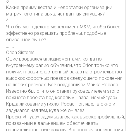
3.
Какие преимущества и недостатки организации
матричного типа выявляет данная ситуация?.
4.
Что бы мог сделать менеджмент М&М, чтобы более
эффективно разрешать проблемы, подобные
описанной выше?.
.........
Orion Sistems.
Офис взорвался аплодисментами, когда по
внутреннему радио объявили, что Orion только что
получил правительственный заказ на строительство
высокоскоростных поездов следующего поколения
на легких рельсах. Все воздравляли Майка Росаса.
Известно было, что он станет руководителем этого
важного проекта под кодовым названием «Ягуар».
Кртда ликование утихло, Росас поглядел в окно и
задумался над тем, куда же он влез.
Проект «Ягуар» задумывался, как высокопрофильный,
призванный в дальнейшем обеспечивать
правительственные заказы. Возросшая конкуренция