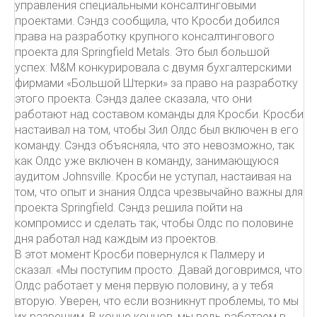
управления специальными консалтинговыми
проектами. Сэндз сообщила, что Кросби добился
права на разработку крупного консалтингового
проекта для Springfield Metals. Это был большой
успех: М&М конкурировала с двумя бухгалтерскими
фирмами «Большой Штерки» за право на разработку
этого проекта. Сэндз далее сказала, что они
работают над составом команды для Кросби. Кросби
настаивал на том, чтобы Зил Олдс был включен в его
команду. Сэндз объясняла, что это невозможно, так
как Олдс уже включен в команду, занимающуюся
аудитом Johnsville. Кросби не уступал, настаивая на
том, что опыт и знания Олдса чрезвычайно важны для
проекта Springfield. Сэндз решила пойти на
компромисс и сделать так, чтобы Олдс по половине
дня работал над каждым из проектов.
В этот момент Кросби повернулся к Палмеру и
сказал: «Мы поступим просто. Давай договримся, что
Олдс работает у меня первую половину, а у тебя
вторую. Уверен, что если возникнут проблемы, то мы
их разрешим. В конце концов, мы ведь работаем в