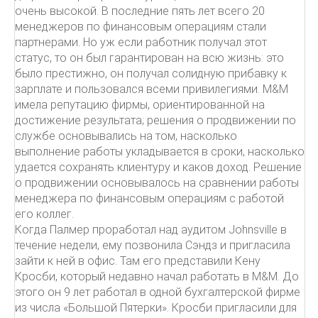
очень высокой. В последние пять лет всего 20
менеджеров по финансовым операциям стали
партнерами. Но уж если работник получал этот
статус, то он был гарантирован на всю жизнь: это
было престижно, он получал солидную прибавку к
зарплате и пользовался всеми привилегиями. М&М
имела репутацию фирмы, ориентированной на
достижение результата; решения о продвижении по
службе основывались на том, насколько
выполнение работы укладывается в сроки, насколько
удается сохранять клиентуру и каков доход. Решение
о продвижении основывалось на сравнении работы
менеджера по финансовым операциям с работой
его коллег.
Когда Палмер проработал над аудитом Johnsville в
течение недели, ему позвонила Сэндз и пригласила
зайти к ней в офис. Там его представили Кену
Кросби, который недавно начал работать в М&М. До
этого он 9 лет работал в одной бухгалтерской фирме
из числа «Большой Пятерки». Кросби пригласили для