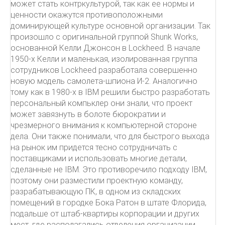
может стать контркультурой, так как ее нормы и
ценности окажутся противоположными
доминирующей культуре основной организации. Так
произошло с оригинальной группой Shunk Works,
основанной Келли Джонсон в Lockheed. В начале
1950-х Келли и маленькая, изолированная группа
сотрудников Lockheed разработала совершенно
новую модель самолета-шпиона И-2. Аналогично
тому как в 1980-х в IBM решили быстро разработать
персональный компьклер они знали, что проект
может завязнуть в болоте бюрократии и
чрезмерного внимания к компьютерной стороне
дела. Они также понимали, что для быстрого выхода
на рынок им придется тесно сотрудничать с
поставщиками и использовать многие детали,
сделанные не IBM. Это противоречило подходу IBM,
поэтому они разместили проектную команду,
разрабатывающую ПК, в одном из складских
помещений в городке Бока Ратон в штате Флорида,
подальше от штаб-квартиры корпорации и других
мест, где располагались отделения организации.