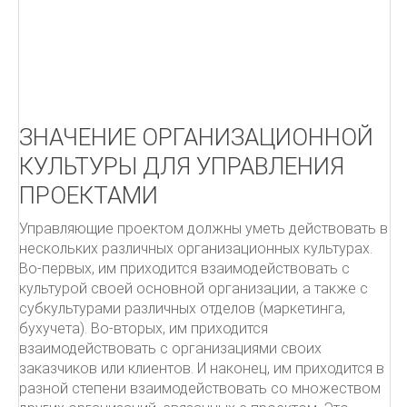
Как писать письма
Чёрная книга менеджера
УПРАВЛЕНИЕ ПРОЕКТАМИ.
ЗНАЧЕНИЕ ОРГАНИЗАЦИОННОЙ
ITIL
КУЛЬТУРЫ ДЛЯ УПРАВЛЕНИЯ
ПОДДЕРЖКА УСЛУГ
ПРОЕКТАМИ
От центра затрат к центру прибыльности
Управляющие проектом должны уметь действовать в
Овладевая ITIL
нескольких различных организационных культурах.
Во-первых, им приходится взаимодействовать с
культурой своей основной организации, а также с
субкультурами различных отделов (маркетинга,
бухучета). Во-вторых, им приходится
взаимодействовать с организациями своих
заказчиков или клиентов. И наконец, им приходится в
разной степени взаимодействовать со множеством